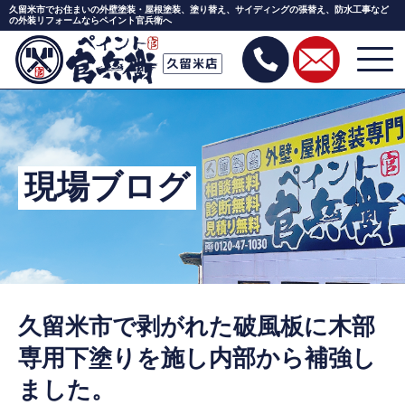
久留米市でお住まいの外壁塗装・屋根塗装、塗り替え、サイディングの張替え、防水工事など
の外装リフォームならペイント官兵衛へ
Skip
to
the
content
現場ブログ
久留米市で剥がれた破風板に木部
専用下塗りを施し内部から補強し
ました。