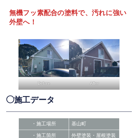
無機フッ素配合の塗料で、汚れに強い
外壁へ！
Before
After
◯施工データ
・施工場所
基山町
・施工箇所
外壁塗装・屋根塗装