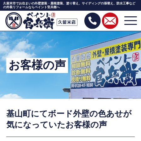
久留米市でお住まいの外壁塗装・屋根塗装、塗り替え、サイディングの張替え、防水工事など
の外装リフォームならペイント官兵衛へ
Skip
to
the
content
お客様の声
基山町にてボード外壁の色あせが
気になっていたお客様の声