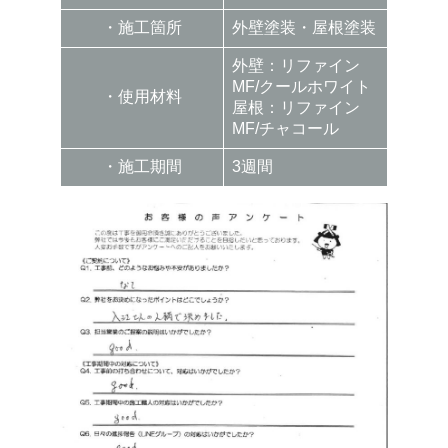
・施工箇所
外壁塗装・屋根塗装
外壁：リファイン
MF/クールホワイト
・使用材料
屋根：リファイン
MF/チャコール
・施工期間
3週間