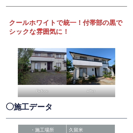
クールホワイトで統一！付帯部の黒で
シックな雰囲気に！
Before
After
◯施工データ
・施工場所
久留米