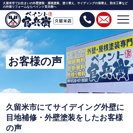
久留米市でお住まいの外壁塗装・屋根塗装、塗り替え、サイディングの張替え、防水工事など
の外装リフォームならペイント官兵衛へ
Skip
to
the
content
お客様の声
久留米市にてサイデイング外壁に
目地補修・外壁塗装をしたお客様
の声